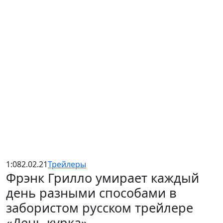
1:08
2.02.21
Трейлеры
Фрэнк Грилло умирает каждый
день разными способами в
забористом русском трейлере
«День курка»