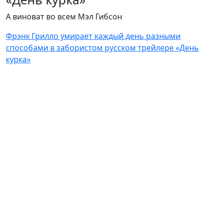
А виноват во всем Мэл Гибсон
Фрэнк Грилло умирает каждый день разными
способами в забористом русском трейлере «День
курка»