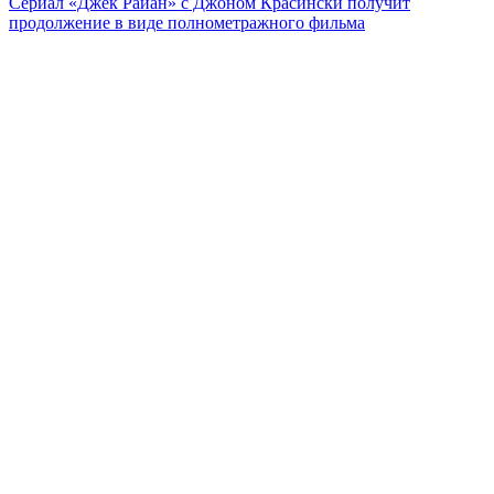
Сериал «Джек Райан» с Джоном Красински получит
продолжение в виде полнометражного фильма