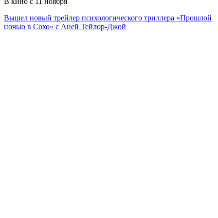
В кино с 11 ноября
Вышел новый трейлер психологического триллера «Прошлой
ночью в Сохо» с Аней Тейлор-Джой