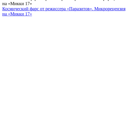
на «Микки 17»
Космический фарс от режиссера «Паразитов». Микрорецензия
на «Микки 17»