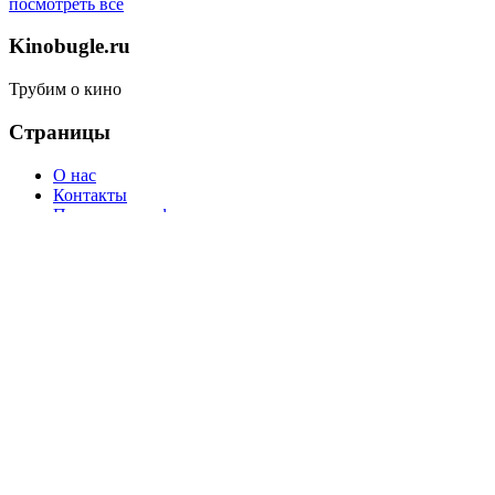
посмотреть все
Kinobugle.ru
Трубим о кино
Страницы
О нас
Контакты
Политика конфиденциальности
Контент
Главная
Трейлеры
Сериалы
Микрорецензии
Статьи
© 2020-2026 Kinobugle.ru
18+