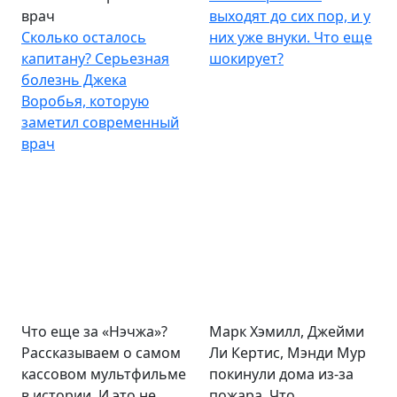
врач
выходят до сих пор, и у
Сколько осталось
них уже внуки. Что еще
капитану? Серьезная
шокирует?
болезнь Джека
Воробья, которую
заметил современный
врач
Что еще за «Нэчжа»?
Марк Хэмилл, Джейми
Рассказываем о самом
Ли Кертис, Мэнди Мур
кассовом мультфильме
покинули дома из-за
в истории. И это не
пожара. Что