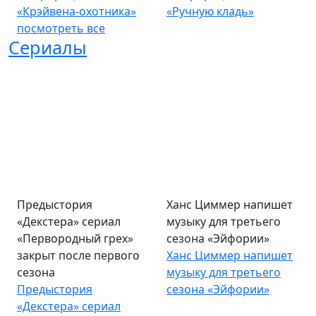
«Крэйвена-охотника»
«Ручную кладь»
посмотреть все
Сериалы
Предыстория
Ханс Циммер напишет
«Декстера» сериал
музыку для третьего
«Первородный грех»
сезона «Эйфории»
закрыт после первого
Ханс Циммер напишет
сезона
музыку для третьего
Предыстория
сезона «Эйфории»
«Декстера» сериал