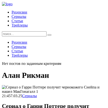
Skip
to
Рецензии
content
Сериалы
Статьи
Трейлеры
Найти:
Рецензии
Сериалы
Статьи
Трейлеры
Нет постов по заданным критериям
Алан Рикман
21:45
7.03.25
Сериалы
Сериал о Гарри Поттере получит