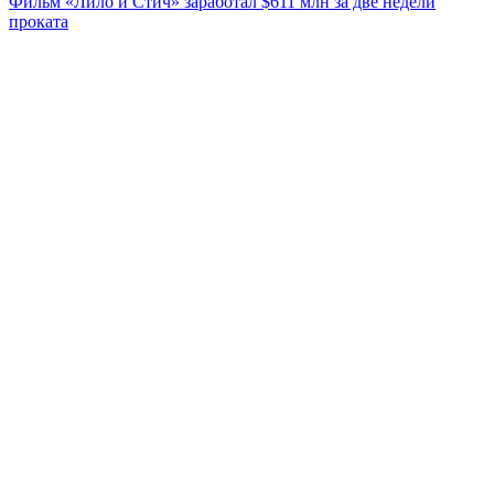
Фильм «Лило и Стич» заработал $611 млн за две недели
проката