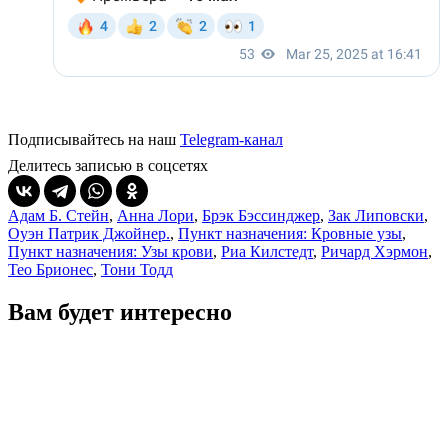
Подписывайтесь на наш
Telegram-канал
Делитесь записью в соцсетях
Адам Б. Стейн
,
Анна Лори
,
Брэк Бэссинджер
,
Зак Липовски
,
Оуэн Патрик Джойнер.
,
Пункт назначения: Кровные узы
,
Пункт назначения: Узы крови
,
Риа Килстедт
,
Ричард Хэрмон
,
Тео Брионес
,
Тони Тодд
Вам будет интересно