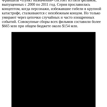
Франшиза «Пункт назначения» состоит из пяти фильмов,
выпущенных с 2000 по 2011 год. Серия прославилась
концептом, когда персонажи, избежавшие гибели в крупной
катастрофе, сталкиваются с неизбежным концом. Но только
умирают через цепочки случайных и часто изощренных
событий. Совокупные сборы всех фильмов составили более
$665 млн при общем бюджете около $154 млн.