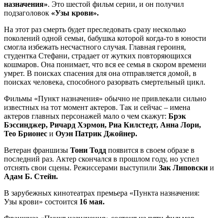
назначения»
. Это шестой фильм серии, и он получил
подзаголовок
«Узы крови».
На этот раз смерть будет преследовать сразу несколько
поколений одной семьи, бабушка которой когда-то в юности
смогла избежать несчастного случая. Главная героиня,
студентка Стефани, страдает от жутких повторяющихся
кошмаров. Она понимает, что вся ее семья в скором времени
умрет. В поисках спасения для она отправляется домой, в
поисках человека, способного разорвать смертельный цикл.
Фильмы «Пункт назначения» обычно не привлекали сильно
известных на тот момент актеров. Так и сейчас – имена
актеров главных персонажей мало о чем скажут:
Брэк
Бэссинджер, Ричард Хэрмон, Риа Килстедт, Анна Лори,
Тео Брионес
и
Оуэн Патрик Джойнер.
Ветеран франшизы
Тони Тодд
появится в своем образе в
последний раз. Актер скончался в прошлом году, но успел
отснять свои сцены. Режиссерами выступили
Зак Липовски
и
Адам Б. Стейн.
В зарубежных кинотеатрах премьера «Пункта назначения:
Узы крови» состоится
16 мая.