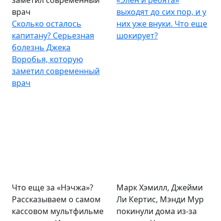
заметил современный
«Элен и ребята»
врач
выходят до сих пор, и у
Сколько осталось
них уже внуки. Что еще
капитану? Серьезная
шокирует?
болезнь Джека
Воробья, которую
заметил современный
врач
Что еще за «Нэчжа»?
Марк Хэмилл, Джейми
Рассказываем о самом
Ли Кертис, Мэнди Мур
кассовом мультфильме
покинули дома из-за