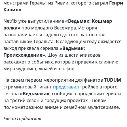
монстрами Геральт из Ривии, которого сыграл
Генри
Кавилл
.
Netflix уже выпустил аниме
«Ведьмак: Кошмар
волка»
про молодого Весемира. История
разворачивается задолго до того, как он стал
наставником Геральта. В следующем году ожидается
выход приквела сериала
«Ведьмак:
Происхождение»
. Шоу из шести эпизодов
расскажет о событиях, которые привели к слиянию
мира чудовищ, людей и эльфов.
На своем первом мероприятии для фанатов
TUDUM
стриминговый гигант
представил
трейлер второго
сезона
«Ведьмака
»
, сообщил о продлении сериала
на третий сезон и грядущих проектах – новом
полнометражном аниме и семейном мультсериале.
Елена Гординская