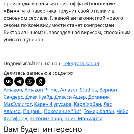
происходили события спин-оффа
«Поколение
«Ви»»
, что наверняка получит свой отклик и в
основном сериале. Главной антагонисткой нового
сезона по всей видимости станет конгрессмен
Виктория Ньюмэн, завладевшая вирусом, способным
убивать суперов.
Подписывайтесь на наш
Telegram-канал
Делитесь записью в соцсетях
Amazon
,
Amazon Prime
,
Amazon Studios
,
Вернон
Сандерс
,
Джек Куэйд
,
Джесси Ашер
,
Доминик
МакЭллигот
,
Карен Фукухара
,
Карл Урбан
,
Лас
Алонсо
,
Пацаны
,
Поколение "Ви"
,
Томер Капон
,
Чейс
Кроуфорд
,
Энтони Старр
,
Эрин Мориарти
Вам будет интересно