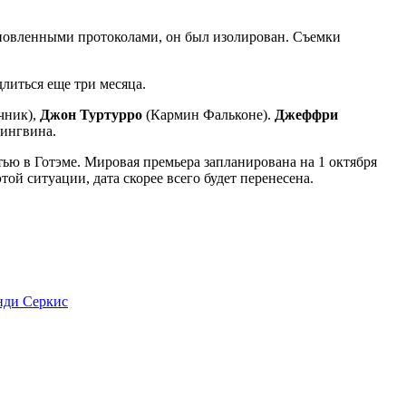
тановленными протоколами, он был изолирован. Съемки
литься еще три месяца.
чник),
Джон Туртурро
(Кармин Фальконе).
Джеффри
ингвина.
тью в Готэме. Мировая премьера запланирована на 1 октября
ой ситуации, дата скорее всего будет перенесена.
нди Серкис