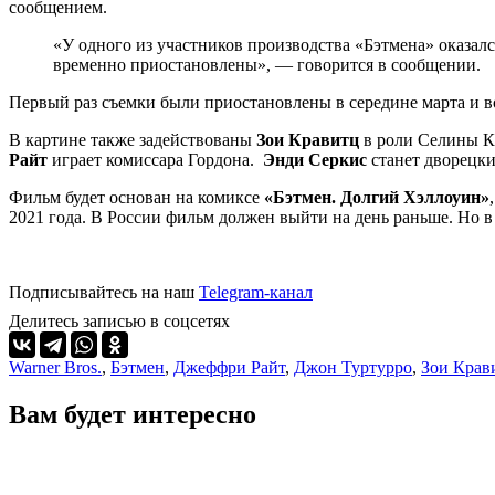
сообщением.
«У одного из участников производства «Бэтмена» оказал
временно приостановлены​​», — говорится в сообщении.
Первый раз съемки были приостановлены в середине марта и во
В картине также задействованы
Зои Кравитц
в роли Селины К
Райт
играет комиссара Гордона.
Энди Серкис
станет дворецк
Фильм будет основан на комиксе
«Бэтмен. Долгий Хэллоуин»
2021 года. В России фильм должен выйти на день раньше. Но в
Подписывайтесь на наш
Telegram-канал
Делитесь записью в соцсетях
Warner Bros.
,
Бэтмен
,
Джеффри Райт
,
Джон Туртурро
,
Зои Крав
Вам будет интересно