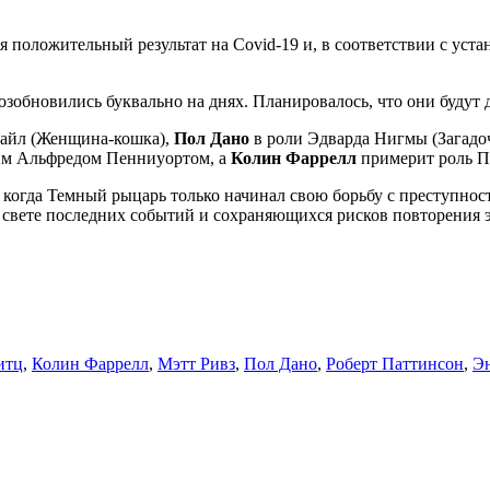
ся положительный результат на Covid-19 и, в соответствии с ус
зобновились буквально на днях. Планировалось, что они будут д
айл (Женщина-кошка),
Пол Дано
в роли Эдварда Нигмы (Загадо
им Альфредом Пенниуортом, а
Колин Фаррелл
примерит роль П
, когда Темный рыцарь только начинал свою борьбу с преступнос
 свете последних событий и сохраняющихся рисков повторения эт
итц
,
Колин Фаррелл
,
Мэтт Ривз
,
Пол Дано
,
Роберт Паттинсон
,
Э