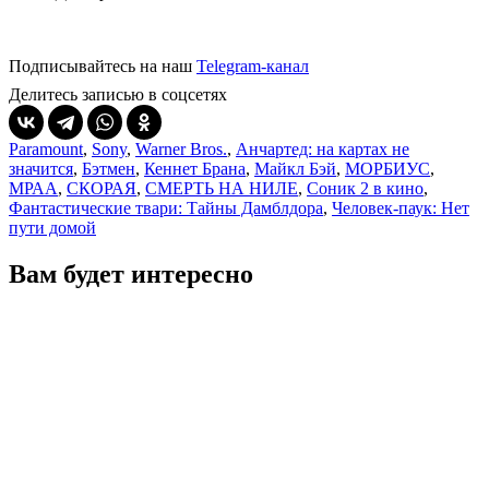
Подписывайтесь на наш
Telegram-канал
Делитесь записью в соцсетях
Paramount
,
Sony
,
Warner Bros.
,
Анчартед: на картах не
значится
,
Бэтмен
,
Кеннет Брана
,
Майкл Бэй
,
МОРБИУС
,
МРАА
,
СКОРАЯ
,
СМЕРТЬ НА НИЛЕ
,
Соник 2 в кино
,
Фантастические твари: Тайны Дамблдора
,
Человек-паук: Нет
пути домой
Вам будет интересно