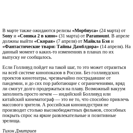
В марте также ожидаются релизы
«Морбиуса»
(24 марта) от
Sony
и
«Соника 2 в кино»
(31 марта) от
Paramount
. В апреле
должны выйти
«Скорая»
(7 апреля) от
Майкла Бэя
и
«Фантастические твари: Тайны Дамблдора»
(14 апреля). На
данный момент о каких-то изменениях в планах по их
выпуску не сообщалось.
Если Голливуд пойдет на такой шаг, то это может отразиться
на всей системе кинопоказов в России. Без голливудских
проектов кинотеатры, чрезвычайно пострадавшие от
пандемии, и до сих пор работающие с ограничениями, вряд
ли смогут долго продержаться на плаву. Возможный вакуум
заполнить просто нечем — индийский Болливуд или
китайский кинематограф — это не то, что способно привлечь
массового зрителя. А российская киноиндустрия не
производит столько высокобюджетных фильмов, способных
покрыть спрос на яркие развлекательные и позитивные
зрелища.
Тихон Дмитриев