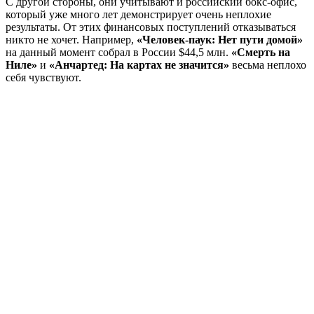
С другой стороны, они учитывают и российский бокс-офис,
который уже много лет демонстрирует очень неплохие
результаты. От этих финансовых поступлений отказываться
никто не хочет. Например,
«Человек-паук: Нет пути домой»
на данный момент собрал в России $44,5 млн.
«Смерть на
Ниле»
и
«Анчартед: На картах не значится»
весьма неплохо
себя чувствуют.