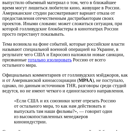
выпустило объемный материал о том, чего в ближайшее
время могут лишиться любители кино, живущие в России.
Американские студии рассматривают вариант отказа от
предоставления отечественным дистрибьюторам своих
проектов. Иными словами: может сложиться ситуация, при
которой голливудские блокбастеры в кинотеатрах России
просто перестанут показывать.
Тема возникла на фоне событий, которые российские власти
называют специальной военной операцией на Украине, в
результате чего США и Евросоюз наложили новые санкции,
призванные
тотально изолировать
Россию от всего
остального мира.
Официальных комментариев от голливудских мэйджоров, как
и от Американской киноассоциации (
МРАА
), не поступало,
однако, по данным источников THR, разговоры среди студий
ведутся, но не имеют четкого и единогласного направления.
«Если США и их союзники хотят отрезать Россию
от остального мира, то как нам действовать и
выпускать там наши фильмы?», — говорит один
из высокопоставленных менеджеров
киноиндустрии.