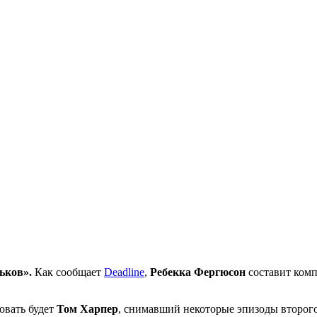
ьков».
Как сообщает
Deadline
,
Ребекка Фергюсон
составит ком
овать будет
Том Харпер
, снимавший некоторые эпизоды второго