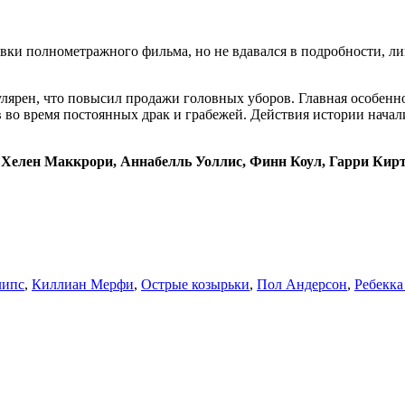
ки полнометражного фильма, но не вдавался в подробности, лиш
пулярен, что повысил продажи головных уборов. Главная особенн
во время постоянных драк и грабежей. Действия истории началис
 Хелен Маккрори, Аннабелль Уоллис, Финн Коул, Гарри Кирт
липс
,
Киллиан Мерфи
,
Острые козырьки
,
Пол Андерсон
,
Ребекк