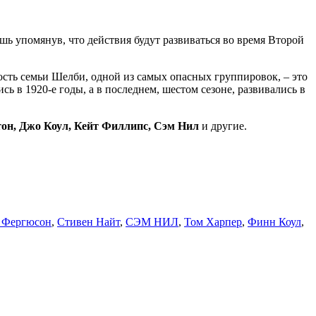
ь упомянув, что действия будут развиваться во время Второй
ость семьи Шелби, одной из самых опасных группировок, – это
ь в 1920-е годы, а в последнем, шестом сезоне, развивались в
он, Джо Коул, Кейт Филлипс, Сэм Нил
и другие.
а Фергюсон
,
Стивен Найт
,
СЭМ НИЛ
,
Том Харпер
,
Финн Коул
,