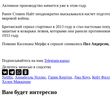
Активное производство начнется уже в этом году.
Ранее Стивен Найт неоднократно высказывался насчет подготов
мировой войны.
Британский сериал стартовал в 2013 году и стал настолько по
зашитые в козырьки лезвия, которыми они ранили противников 
1933 году.
Помимо Киллиана Мерфи в сериале снимались
Пол Андерсон,
Подписывайтесь на наш
Telegram-канал
Делитесь записью в соцсетях
Netflix
,
Аннабелль Уоллис
,
Гарри Киртон
,
Джо Коул
,
Кейт Фил
Хелен Маккрори
Вам будет интересно