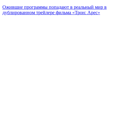
Ожившие программы попадают в реальный мир в
дублированном трейлере фильма «Трон: Арес»