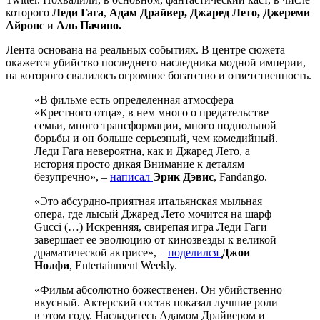
которого
Леди Гага
,
Адам Драйвер, Джаред Лето, Джереми
Айронс
и
Аль Пачино.
Лента основана на реальных событиях. В центре сюжета
окажется убийство последнего наследника модной империи
,
на которого свалилось огромное богатство и ответственность.
«В фильме есть определенная атмосфера
«Крестного отца», в нем много о предательстве
семьи, много трансформации, много подпольной
борьбы и он больше серьезный, чем комедийный.
Леди Гага невероятна, как и Джаред Лето, а
история просто дикая Внимание к деталям
безупречно», –
написал
Эрик Дэвис
, Fandango.
«Это абсурдно-приятная итальянская мыльная
опера, где лысый Джаред Лето мочится на шарф
Gucci (…) Искренняя, свирепая игра Леди Гаги
завершает ее эволюцию от кинозвезды к великой
драматической актрисе», –
поделился
Джои
Нолфи
, Entertainment Weekly.
«Фильм абсолютно божественен. Он убийственно
вкусный. Актерский состав показал лучшие роли
в этом году. Насладитесь Адамом Драйвером и