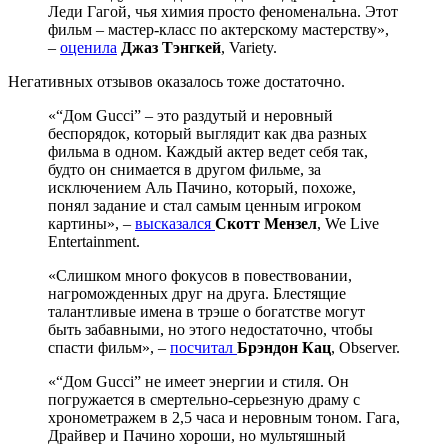
Леди Гагой, чья химия просто феноменальна. Этот
фильм – мастер-класс по актерскому мастерству»,
–
оценила
Джаз Тэнгкей
, Variety.
Негативных отзывов оказалось тоже достаточно.
«“Дом Gucci” – это раздутый и неровный
беспорядок, который выглядит как два разных
фильма в одном. Каждый актер ведет себя так,
будто он снимается в другом фильме, за
исключением Аль Пачино, который, похоже,
понял задание и стал самым ценным игроком
картины», –
высказался
Скотт Мензел
, We Live
Entertainment.
«Слишком много фокусов в повествовании,
нагроможденных друг на друга. Блестящие
талантливые имена в трэше о богатстве могут
быть забавными, но этого недостаточно, чтобы
спасти фильм», –
посчитал
Брэндон Кац
, Observer.
«“Дом Gucci” не имеет энергии и стиля. Он
погружается в смертельно-серьезную драму с
хронометражем в 2,5 часа и неровным тоном. Гага,
Драйвер и Пачино хороши, но мультяшный