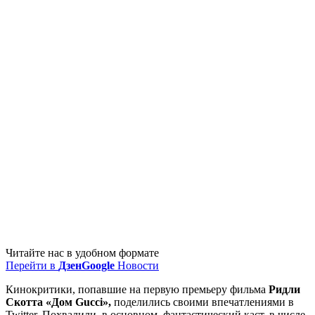
Читайте нас в удобном формате
Перейти в
Дзен
Google
Новости
Кинокритики, попавшие на первую премьеру фильма
Ридли
Скотта «Дом Gucci»,
поделились своими впечатлениями в
Twitter. Похвалили, в основном, фантастический каст, в числе