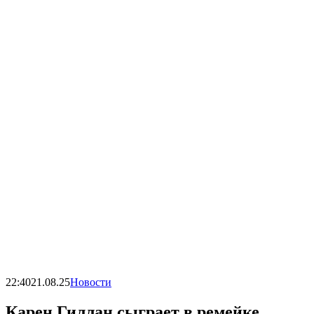
22:40
21.08.25
Новости
Карен Гиллан сыграет в ремейке