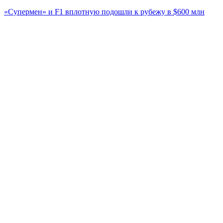
«Супермен» и F1 вплотную подошли к рубежу в $600 млн