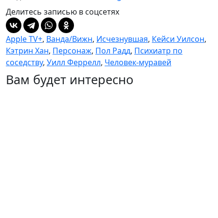
Делитесь записью в соцсетях
Apple TV+
,
Ванда/Вижн
,
Исчезнувшая
,
Кейси Уилсон
,
Кэтрин Хан
,
Персонаж
,
Пол Радд
,
Психиатр по
соседству
,
Уилл Феррелл
,
Человек-муравей
Вам будет интересно