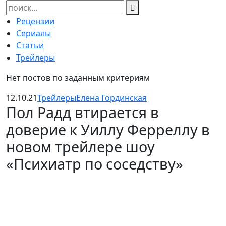
Найти:
Рецензии
Сериалы
Статьи
Трейлеры
Нет постов по заданным критериям
12.10.21
Трейлеры
Елена Гординская
Пол Радд втирается в
доверие к Уиллу Ферреллу в
новом трейлере шоу
«Психиатр по соседству»