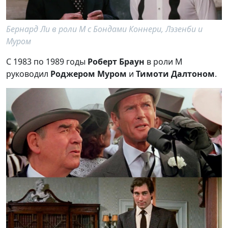
Бернард Ли в роли M с Бондами Коннери, Лэзенби и
Муром
С 1983 по 1989 годы
Роберт Браун
в роли M
руководил
Роджером Муром
и
Тимоти Далтоном
.