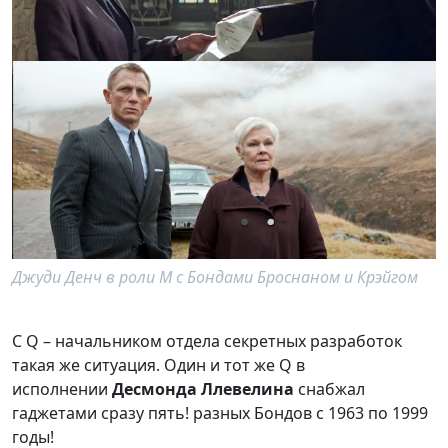
Джуди Денч в роли M с Бондами Броснаном и Крэйгом
С Q – начальником отдела секретных разработок
такая же ситуация. Один и тот же Q в
исполнении
Десмонда Ллевелина
снабжал
гаджетами сразу пять! разных Бондов с 1963 по 1999
годы!