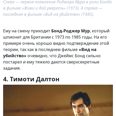
Слева — первое появление Роджера Мура в роли Бонда
в фильме «Живи и дай умереть» (1973). А справа —
последнее в фильме «Вид на убийство» (1985).
Ему на смену приходит
Бонд-Роджер Мур
, который
шпионит для Британии с 1973 по 1985 годы. На его
примере очень хорошо видно подтверждение этой
теории, так как в последнем фильме
«Вид на
убийство»
очевидно, что Джеймс Бонд сильно
постарел и ему тяжело даются сверхсекретные
задания.
4. Тимоти Далтон