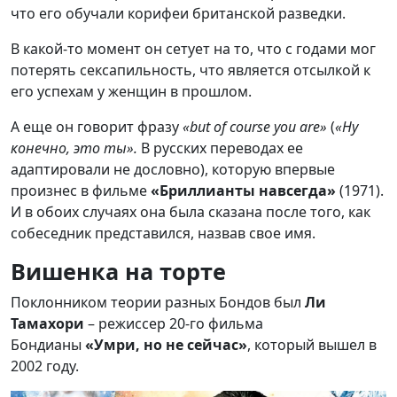
что его обучали корифеи британской разведки.
В какой-то момент он сетует на то, что с годами мог
потерять сексапильность, что является отсылкой к
его успехам у женщин в прошлом.
А еще он говорит фразу
«but of course you are»
(
«Ну
конечно, это ты».
В русских переводах ее
адаптировали не дословно),
которую впервые
произнес в фильме
«Бриллианты навсегда»
(1971).
И в обоих случаях она была сказана после того, как
собеседник представился, назвав свое имя.
Вишенка на торте
Поклонником теории разных Бондов был
Ли
Тамахори
– режиссер 20-го фильма
Бондианы
«Умри, но не сейчас»
, который вышел в
2002 году.