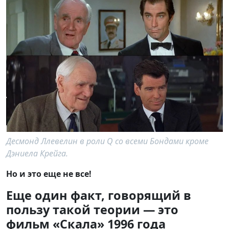
Десмонд Ллевелин в роли Q со всеми Бондами кроме
Дэниела Крейга.
Но и это еще не все!
Еще один факт, говорящий в
пользу такой теории — это
фильм «Скала» 1996 года