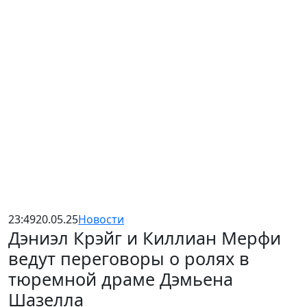
23:49
20.05.25
Новости
Дэниэл Крэйг и Киллиан Мерфи
ведут переговоры о ролях в
тюремной драме Дэмьена
Шазелла