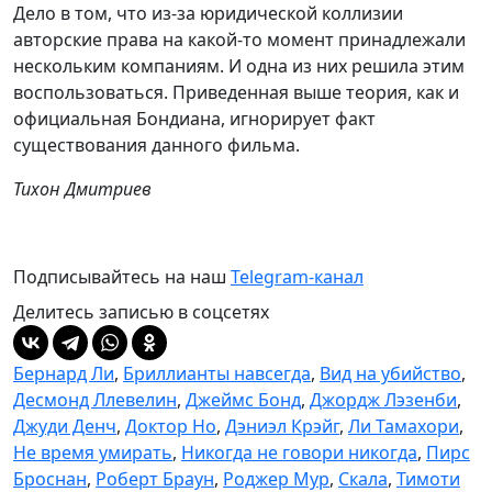
Дело в том, что из-за юридической коллизии
авторские права на какой-то момент принадлежали
нескольким компаниям. И одна из них решила этим
воспользоваться. Приведенная выше теория, как и
официальная Бондиана, игнорирует факт
существования данного фильма.
Тихон Дмитриев
Подписывайтесь на наш
Telegram-канал
Делитесь записью в соцсетях
Бернард Ли
,
Бриллианты навсегда
,
Вид на убийство
,
Десмонд Ллевелин
,
Джеймс Бонд
,
Джордж Лэзенби
,
Джуди Денч
,
Доктор Но
,
Дэниэл Крэйг
,
Ли Тамахори
,
Не время умирать
,
Никогда не говори никогда
,
Пирс
Броснан
,
Роберт Браун
,
Роджер Мур
,
Скала
,
Тимоти