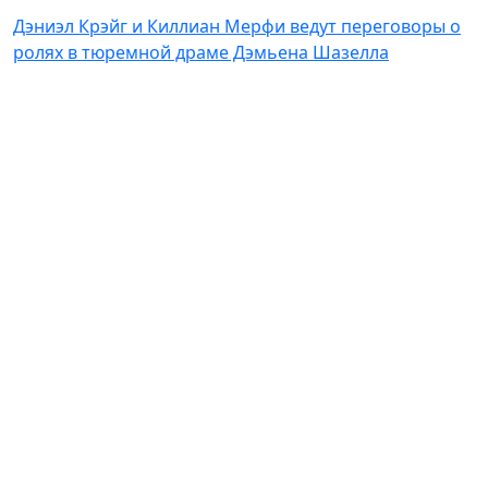
Дэниэл Крэйг и Киллиан Мерфи ведут переговоры о
ролях в тюремной драме Дэмьена Шазелла