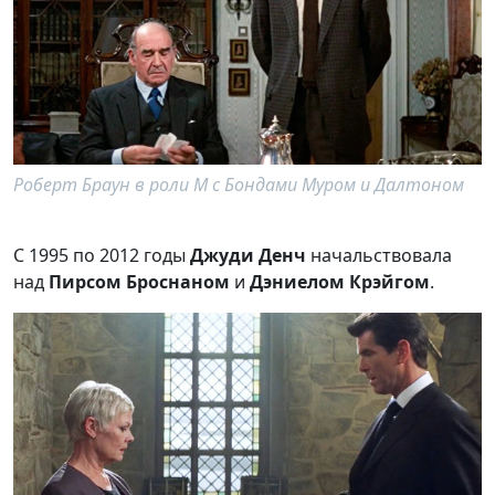
Роберт Браун в роли M с Бондами Муром и Далтоном
С 1995 по 2012 годы
Джуди Денч
начальствовала
над
Пирсом Броснаном
и
Дэниелом Крэйгом
.