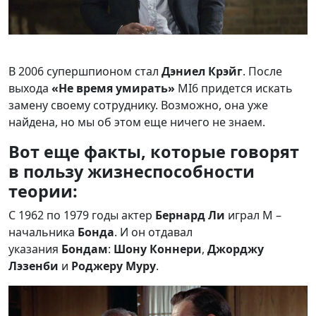
В 2006 супершпионом стал
Дэниел Крэйг
. После
выхода
«Не время умирать»
MI6 придется искать
замену своему сотруднику. Возможно, она уже
найдена, но мы об этом еще ничего не знаем.
Вот еще факты, которые говорят
в пользу жизнеспособности
теории:
С 1962 по 1979 годы актер
Бернард Ли
играл M –
начальника
Бонда
. И он отдавал
указания
Бондам
:
Шону Коннери
,
Джорджу
Лэзенби
и
Р
оджеру Муру
.