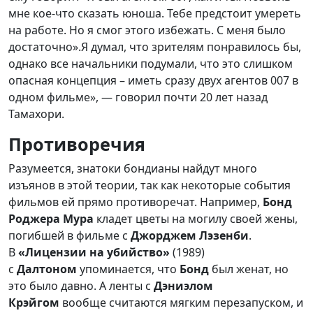
мне кое-что сказать юноша. Тебе предстоит умереть
на работе. Но я смог этого избежать. С меня было
достаточно».Я думал, что зрителям понравилось бы,
однако все начальники подумали, что это слишком
опасная концепция – иметь сразу двух агентов 007 в
одном фильме», — говорил почти 20 лет назад
Тамахори.
Противоречия
Разумеется, знатоки бондианы найдут много
изъянов в этой теории, так как некоторые события
фильмов ей прямо противоречат. Например,
Бонд
Роджера Мура
кладет цветы на могилу своей жены,
погибшей в фильме с
Джорджем Лэзенби
.
В
«Лицензии на убийство»
(1989)
с
Далтоном
упоминается, что
Бонд
был женат, но
это было давно. А ленты с
Дэниэлом
Крэйгом
вообще считаются мягким перезапуском, и