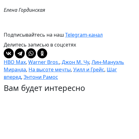
Елена Гординская
Подписывайтесь на наш
Telegram-канал
Делитесь записью в соцсетях
HBO Max
,
Warner Bros.
,
Джон М. Чу
,
Лин-Мануэль
Миранда
,
На высоте мечты
,
Уилл и Грейс
,
Шаг
вперед
,
Энтони Рамос
Вам будет интересно