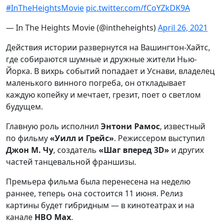
#InTheHeightsMovie
pic.twitter.com/fCoYZkDK9A
— In The Heights Movie (@intheheights)
April 26, 2021
Действия истории развернутся на Вашингтон-Хайтс,
где собираются шумные и дружные жители Нью-
Йорка. В вихрь событий попадает и Уснави, владелец
маленького винного погреба, он откладывает
каждую копейку и мечтает, грезит, поет о светлом
будущем.
Главную роль исполнил
Энтони Рамос
, известный
по фильму
«Уилл и Грейс»
. Режиссером выступил
Джон М. Чу
, создатель
«Шаг вперед 3D»
и других
частей танцевальной франшизы.
Премьера фильма была перенесена на неделю
раннее, теперь она состоится 11 июня. Релиз
картины будет гибридным — в кинотеатрах и на
канале
HBO Max
.