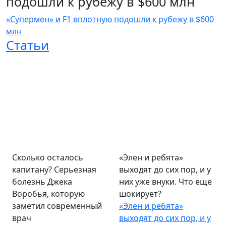
подошли к рубежу в $600 млн
«Супермен» и F1 вплотную подошли к рубежу в $600
млн
Статьи
Сколько осталось
«Элен и ребята»
капитану? Серьезная
выходят до сих пор, и у
болезнь Джека
них уже внуки. Что еще
Воробья, которую
шокирует?
заметил современный
«Элен и ребята»
врач
выходят до сих пор, и у