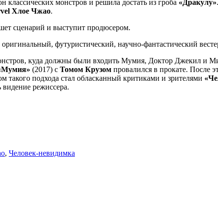
он классических монстров и решила достать из гроба
«Дракулу»
vel Хлое Чжао
.
пишет сценарий и выступит продюсером.
к оригинальный, футуристический, научно-фантастический вест
монстров, куда должны были входить Мумия, Доктор Джекил и М
«Мумия»
(2017) с
Томом Крузом
провалился в прокате. После э
том такого подхода стал обласканный критиками и зрителями
«Че
ь видение режиссера.
ао
,
Человек-невидимка