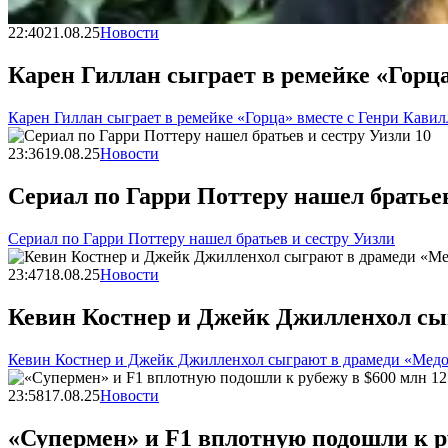
22:40
21.08.25
Новости
Карен Гиллан сыграет в ремейке «Горц
Карен Гиллан сыграет в ремейке «Горца» вместе с Генри Кави
23:36
19.08.25
Новости
Сериал по Гарри Поттеру нашел братьев
Сериал по Гарри Поттеру нашел братьев и сестру Уизли
23:47
18.08.25
Новости
Кевин Костнер и Джейк Джилленхол сы
Кевин Костнер и Джейк Джилленхол сыграют в драмеди «Медо
23:58
17.08.25
Новости
«Супермен» и F1 вплотную подошли к р