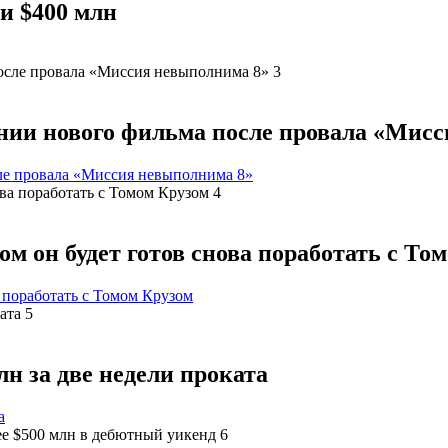
и $400 млн
нии нового фильма после провала «Мис
ле провала «Миссия невыполнима 8»
ом он будет готов снова поработать с То
а поработать с Томом Крузом
н за две недели проката
а