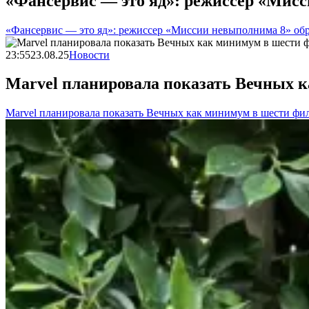
«Фансервис — это яд»: режиссер «Мис
«Фансервис — это яд»: режиссер «Миссии невыполнима 8» об
23:55
23.08.25
Новости
Marvel планировала показать Вечных 
Marvel планировала показать Вечных как минимум в шести фи