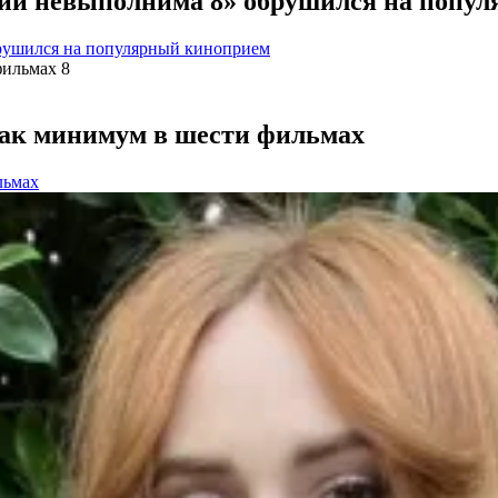
сии невыполнима 8» обрушился на попу
рушился на популярный киноприем
как минимум в шести фильмах
льмах