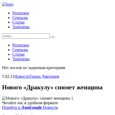
Skip
to
Рецензии
content
Сериалы
Статьи
Трейлеры
Найти:
Рецензии
Сериалы
Статьи
Трейлеры
Нет постов по заданным критериям
5.02.21
Новости
Тихон Дмитриев
Нового «Дракулу» снимет женщина
Читайте нас в удобном формате
Перейти в
Дзен
Google
Новости