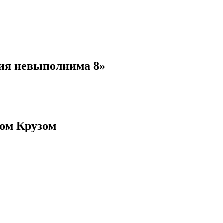
сия невыполнима 8»
мом Крузом