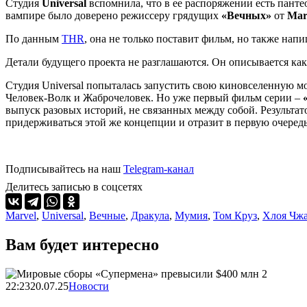
Студия
Universal
вспомнила, что в ее распоряжении есть панте
вампире было доверено режиссеру грядущих
«Вечных»
от
Mar
По данным
THR
, она не только поставит фильм, но также на
Детали будущего проекта не разглашаются. Он описывается ка
Студия Universal попыталась запустить свою киновселенную 
Человек-Волк и Жаброчеловек. Но уже первый фильм серии –
выпуск разовых историй, не связанных между собой. Результа
придерживаться этой же концепции и отразит в первую очеред
Подписывайтесь на наш
Telegram-канал
Делитесь записью в соцсетях
Marvel
,
Universal
,
Вечные
,
Дракула
,
Мумия
,
Том Круз
,
Хлоя Чж
Вам будет интересно
22:23
20.07.25
Новости