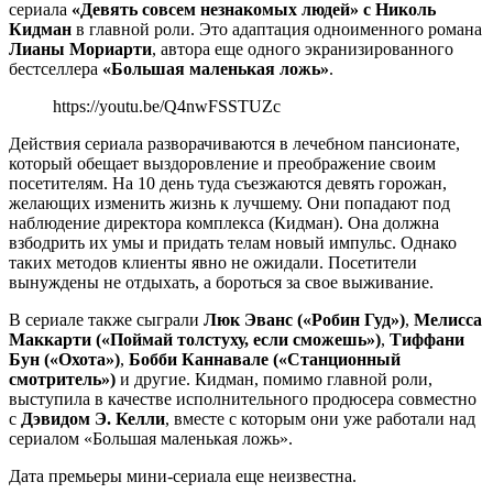
сериала
«Девять совсем незнакомых людей»
с Николь
Кидман
в главной роли. Это адаптация одноименного романа
Лианы Мориарти
, автора еще одного экранизированного
бестселлера
«Большая маленькая ложь»
.
https://youtu.be/Q4nwFSSTUZc
Действия сериала разворачиваются в лечебном пансионате,
который обещает выздоровление и преображение своим
посетителям. На 10 день туда съезжаются девять горожан,
желающих изменить жизнь к лучшему. Они попадают под
наблюдение директора комплекса (Кидман). Она должна
взбодрить их умы и придать телам новый импульс. Однако
таких методов клиенты явно не ожидали. Посетители
вынуждены не отдыхать, а бороться за свое выживание.
В сериале также сыграли
Люк Эванс («Робин Гуд»)
,
Мелисса
Маккарти («Поймай толстуху, если сможешь»)
,
Тиффани
Бун («Охота»)
,
Бобби Каннавале («Станционный
смотритель»)
и другие. Кидман, помимо главной роли,
выступила в качестве исполнительного продюсера совместно
с
Дэвидом Э. Келли
, вместе с которым они уже работали над
сериалом «Большая маленькая ложь».
Дата премьеры мини-сериала еще неизвестна.