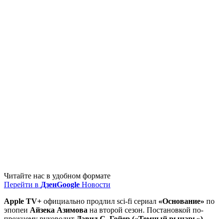
Читайте нас в удобном формате
Перейти в
Дзен
Google
Новости
Apple TV+
официально продлил sci-fi сериал
«Основание»
по
эпопеи
Айзека Азимова
на второй сезон. Постановкой по-
прежнему руководит
Дэвид С. Гойер («Темный рыцарь»)
.