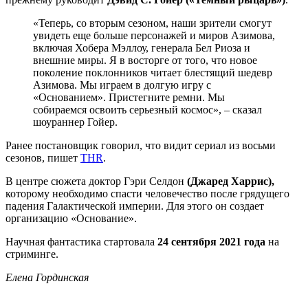
«Теперь, со вторым сезоном, наши зрители смогут
увидеть еще больше персонажей и миров Азимова,
включая Хобера Мэллоу, генерала Бел Риоза и
внешние миры. Я в восторге от того, что новое
поколение поклонников читает блестящий шедевр
Азимова. Мы играем в долгую игру с
«Основанием». Пристегните ремни. Мы
собираемся освоить серьезный космос», – сказал
шоураннер Гойер.
Ранее постановщик говорил, что видит сериал из восьми
сезонов, пишет
THR
.
В центре сюжета доктор Гэри Селдон
(Джаред Харрис),
которому необходимо спасти человечество после грядущего
падения Галактической империи. Для этого он создает
организацию «Основание».
Научная фантастика стартовала
24 сентября
2021 года
на
стриминге.
Елена Гординская