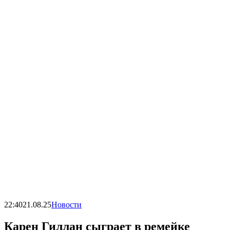
22:40
21.08.25
Новости
Карен Гиллан сыграет в ремейке