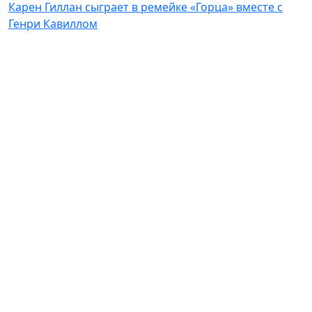
Карен Гиллан сыграет в ремейке «Горца» вместе с
Генри Кавиллом