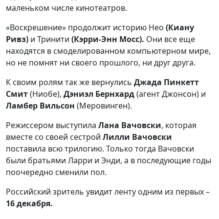
маленьком числе кинотеатров.
«Воскрешение» продолжит историю Нео
(Киану
Ривз)
и Тринити
(Кэрри-Энн Мосс).
Они все еще
находятся в смоделированном компьютерном мире,
но не помнят ни своего прошлого, ни друг друга.
К своим ролям так же вернулись
Джада Пинкетт
Смит
(Ниобе),
Дэниэл Бернхард
(агент Джонсон) и
Ламбер Вильсон
(Меровинген).
Режиссером выступила
Лана Вачовски
, которая
вместе со своей сестрой
Лилли Вачовски
поставила всю трилогию. Только тогда Вачовски
были братьями Ларри и Энди, а в последующие годы
поочередно сменили пол.
Российский зритель увидит ленту одним из первых –
16 декабря.