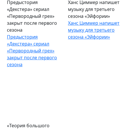
Предыстория
Ханс Циммер напишет
«Декстера» сериал
музыку для третьего
«Первородный грех»
сезона «Эйфории»
закрыт после первого
Ханс Циммер напишет
сезона
музыку для третьего
Предыстория
сезона «Эйфории»
«Декстера» сериал
«Первородный грех»
закрыт после первого
сезона
«Теория большого
Роулинг оценила