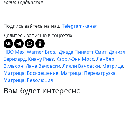
Елена Гординская
Подписывайтесь на наш
Telegram-канал
Делитесь записью в соцсетях
HBO Max
,
Warner Bros.
,
Джада Пинкетт Смит
,
Дэниэл
Бернхард
,
Киану Ривз
,
Кэрри-Энн Мосс
,
Ламбер
Вильсон
,
Лана Вачовски
,
Лилли Вачовски
,
Матрица
,
Матрица: Воскрешение
,
Матрица: Перезагрузка
,
Матрица: Революция
Вам будет интересно