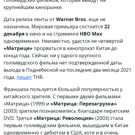
голливудских фильмов, которые выйдут на
крупнейшим кинорынке.
Дата релиза ленты от
Warner Bros.
еще не
назначена. Мировая премьера состоится
22
декабря
в кино и на стриминге
HBO Max
одновременно.
Неизвестно, удастся ли четвертой
«Матрице»
прорваться в кинопрокат Китая до
конца года. Сейчас ни у одного крупного
голливудского
фильма нет подтвержденной даты
выхода в Поднебесной на последние два месяца 2021
года,
пишет
THR.
Франшиза пользуется большой популярностью у
китайского зрителя. С первыми двумя фильмами
«Матрица» (1999) и
«Матрица: Перезагрузка»
(2003) зрители познакомились благодаря пиратским
DVD. Третья
«Матрица: Революция»
(2003) стала
первым голливудским фильмом, вышедшим в Китае
одновременно с дебютом в США, хотя и в очень