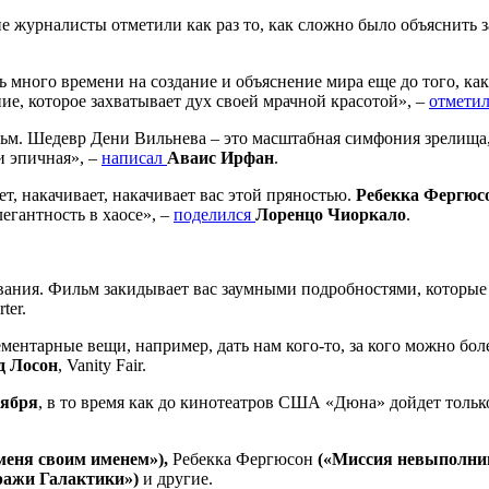
е журналисты отметили как раз то, как сложно было объяснить
ь много времени на создание и объяснение мира еще до того, ка
ие, которое захватывает дух своей мрачной красотой», –
отмети
м. Шедевр Дени Вильнева – это масштабная симфония зрелища,
и эпичная», –
написал
Аваис Ирфан
.
, накачивает, накачивает вас этой пряностью.
Ребекка Фергюс
егантность в хаосе», –
поделился
Лоренцо Чиоркало
.
вания. Фильм закидывает вас заумными подробностями, которые 
ter.
ентарные вещи, например, дать нам кого-то, за кого можно болет
д Лосон
, Vanity Fair.
тября
, в то время как до кинотеатров США «Дюна» дойдет толь
меня своим именем»),
Ребекка Фергюсон
(«Миссия невыполним
тражи Галактики»)
и другие.