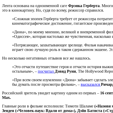
Лента основана на одноименной саге
Фрэнка Герберта
. Многи
это в кинокартину. Но, судя по всему, режиссер справился.
«Сложная эпопея Герберта требует от режиссера потратит
кинематографическое достижение, гигантское произведен
«Дюна», по моему мнению, великий и вневременной филь
«Одиссея», которая настолько же чувственная, насколько 
«Потрясающее, захватывающее зрелище. Фильм накачивает
играет свою лучшую роль в таком сдержанном экшене. Эл
Но несколько негативных отзывов все же нашлось.
«Это отчасти путешествие героя и отчасти история выжи
остальным», –
посчитал
Дэвид Руни
, The Hollywood Repor
«При всем своем изумлении «Дюна» забывает сделать элем
бы думать после просмотра фильма», –
высказался
Ричар
Российский зритель увидит картину одним из первых –
16 сен
Max.
Главные роли в фильме исполнили:
Тимоти Шаламе
(«Назови 
Зендея («Человек-паук: Вдали от дома»), Дэйв Батиста («С