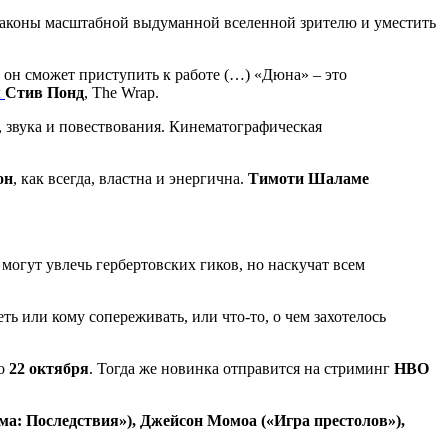
 законы масштабной выдуманной вселенной зрителю и уместить
к он сможет приступить к работе (…) «Дюна» – это
л
Стив Понд
, The Wrap.
 звука и повествования. Кинематографическая
он
, как всегда, властна и энергична.
Тимоти Шаламе
могут увлечь гербертовских гиков, но наскучат всем
ь или кому сопереживать, или что-то, о чем захотелось
ко
22 октября
. Тогда же новинка отправится на стриминг
HBO
а: Последствия»), Джейсон Момоа («Игра престолов»),