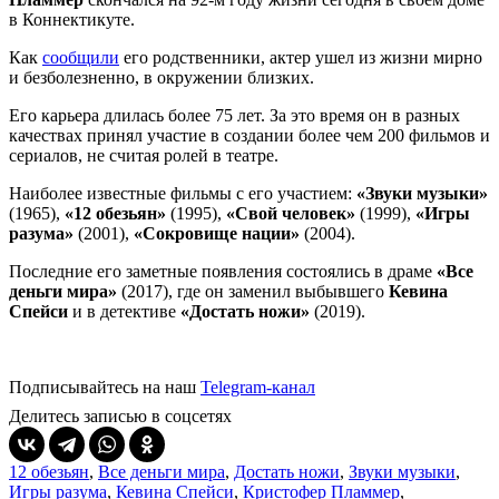
в Коннектикуте.
Как
сообщили
его родственники, актер ушел из жизни мирно
и безболезненно, в окружении близких.
Его карьера длилась более 75 лет. За это время он в разных
качествах принял участие в создании более чем 200 фильмов и
сериалов, не считая ролей в театре.
Наиболее известные фильмы с его участием:
«Звуки музыки»
(1965),
«12 обезьян»
(1995),
«Свой человек»
(1999),
«Игры
разума»
(2001),
«Сокровище нации»
(2004).
Последние его заметные появления состоялись в драме
«Все
деньги мира»
(2017), где он заменил выбывшего
Кевина
Спейси
и в детективе
«Достать ножи»
(2019).
Подписывайтесь на наш
Telegram-канал
Делитесь записью в соцсетях
12 обезьян
,
Все деньги мира
,
Достать ножи
,
Звуки музыки
,
Игры разума
,
Кевина Спейси
,
Кристофер Пламмер
,