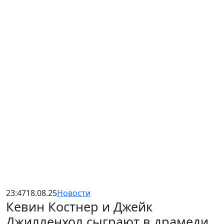
23:47
18.08.25
Новости
Кевин Костнер и Джейк
Джилленхол сыграют в драмеди