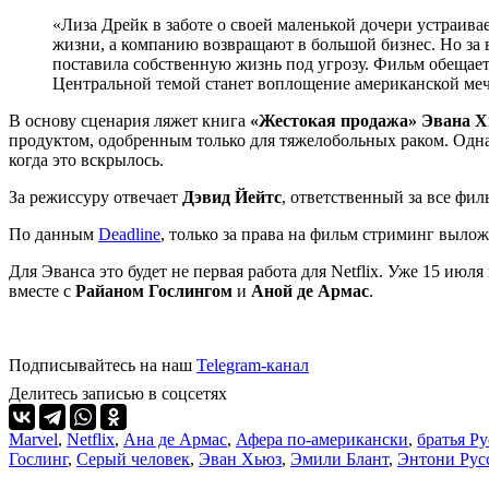
«Лиза Дрейк в заботе о своей маленькой дочери устраива
жизни, а компанию возвращают в большой бизнес. Но за в
поставила собственную жизнь под угрозу. Фильм обещае
Центральной темой станет воплощение американской меч
В основу сценария ляжет книга
«Жестокая продажа» Эвана Х
продуктом, одобренным только для тяжелобольных раком. Одн
когда это вскрылось.
За режиссуру отвечает
Дэвид Йейтс
, ответственный за все фи
По данным
Deadline
, только за права на фильм стриминг вылож
Для Эванса это будет не первая работа для Netflix. Уже 15 и
вместе с
Райаном Гослингом
и
Аной де Армас
.
Подписывайтесь на наш
Telegram-канал
Делитесь записью в соцсетях
Marvel
,
Netflix
,
Ана де Армас
,
Афера по-американски
,
братья Ру
Гослинг
,
Серый человек
,
Эван Хьюз
,
Эмили Блант
,
Энтони Рус