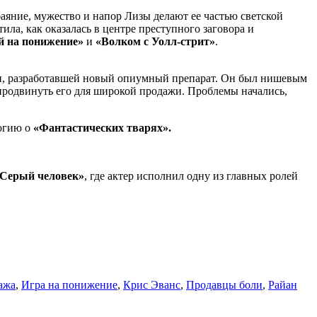
баяние, мужество и напор Лизы делают ее частью светской
ла, как оказалась в центре преступного заговора и
 на понижение»
и
«Волком с Уолл-стрит»
.
и, разработавшей новый опиумный препарат. Он был нишевым
продвинуть его для широкой продажи. Проблемы начались,
огию о
«Фантастических тварях».
«Серый человек»
, где актер исполнил одну из главных ролей
ажа
,
Игра на понижение
,
Крис Эванс
,
Продавцы боли
,
Райан