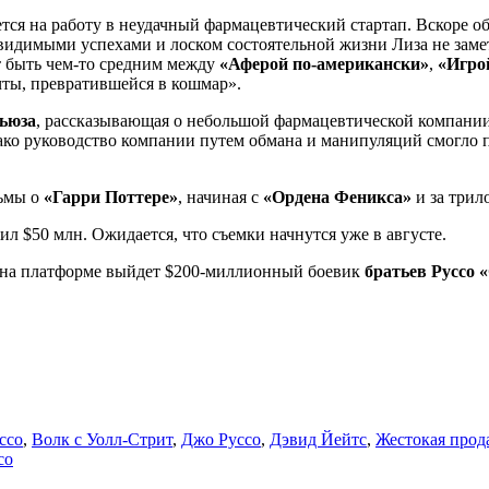
ется на работу в неудачный фармацевтический стартап. Вскоре о
идимыми успехами и лоском состоятельной жизни Лиза не замети
т быть чем-то средним между
«Аферой по-американски»
,
«Игрой
ты, превратившейся в кошмар».
ьюза
, рассказывающая о небольшой фармацевтической компани
ако руководство компании путем обмана и манипуляций смогло 
льмы о
«Гарри Поттере»
, начиная с
«Ордена Феникса»
и за трил
ил $50 млн. Ожидается, что съемки начнутся уже в августе.
юля на платформе выйдет $200-миллионный боевик
братьев Руссо 
ссо
,
Волк с Уолл-Стрит
,
Джо Руссо
,
Дэвид Йейтс
,
Жестокая прод
со