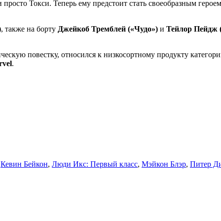
 просто Токси. Теперь ему предстоит стать своеобразным героем
)
, также на борту
Джейкоб Тремблей («Чудо»)
и
Тейлор Пейдж 
скую повестку, относился к низкосортному продукту категории
vel
.
,
Кевин Бейкон
,
Люди Икс: Первый класс
,
Мэйкон Блэр
,
Питер Д