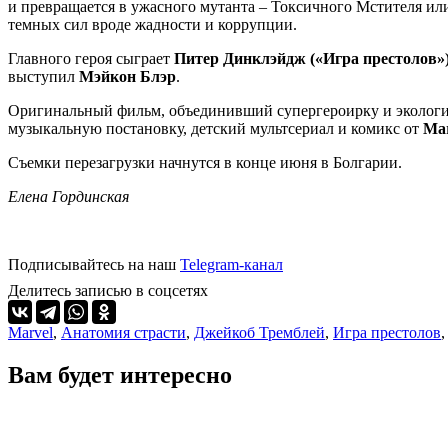
и превращается в ужасного мутанта – Токсичного Мстителя или
темных сил вроде жадности и коррупции.
Главного героя сыграет
Питер Динклэйдж («Игра престолов»
выступил
Мэйкон Блэр
.
Оригинальный фильм, объединивший супергероирку и экологиче
музыкальную постановку, детский мультсериал и комикс от
Mar
Съемки перезагрузки начнутся в конце июня в Болгарии.
Елена Гординская
Подписывайтесь на наш
Telegram-канал
Делитесь записью в соцсетях
Marvel
,
Анатомия страсти
,
Джейкоб Тремблей
,
Игра престолов
Вам будет интересно