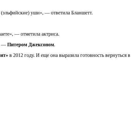
и (эльфийские) уши», — ответила Бланшетт.
аете», — отметила актриса.
—
Питером Джексоном
.
бит»
в 2012 году. И еще она выразила готовность вернуться в