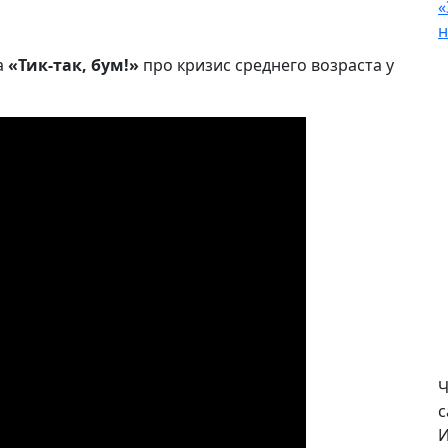
«
н
а
«Тик-так, бум!»
про кризис среднего возраста у
Ч
с
И