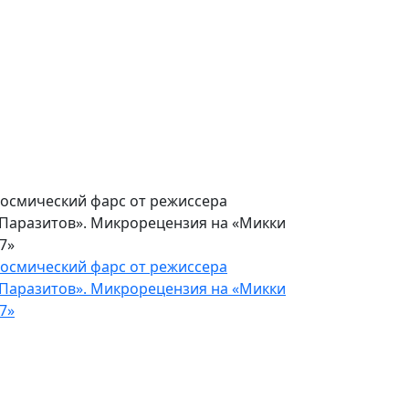
расивая обертка для пустого
одержания. Рецензия на
Электрический штат»
расивая обертка для пустого
одержания. Рецензия на
Электрический штат»
осмический фарс от режиссера