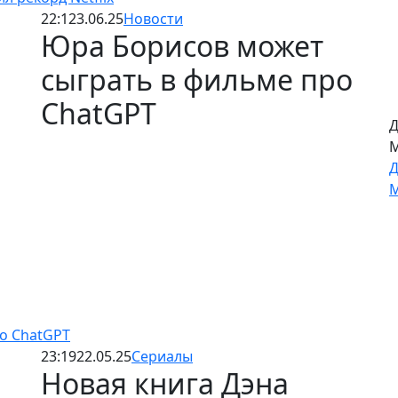
«
22:12
3.06.25
Новости
1
Юра Борисов может
К
сыграть в фильме про
«
1
ChatGPT
Д
о ChatGPT
М
23:19
22.05.25
Сериалы
Д
Новая книга Дэна
М