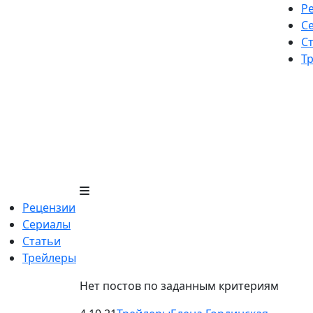
Skip
Р
to
С
content
С
Т
Рецензии
Сериалы
Статьи
Трейлеры
Нет постов по заданным критериям