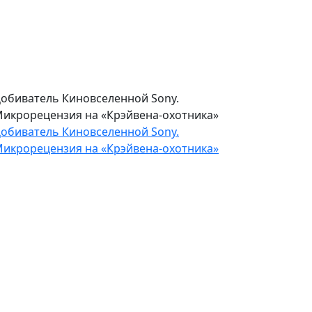
Паразитов». Микрорецензия на «Микки
7»
осмический фарс от режиссера
Паразитов». Микрорецензия на «Микки
7»
обиватель Киновселенной Sony.
икрорецензия на «Крэйвена-охотника»
обиватель Киновселенной Sony.
икрорецензия на «Крэйвена-охотника»