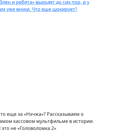
Элен и ребята» выходят до сих пор, и у
их уже внуки. Что еще шокирует?
то еще за «Нэчжа»? Рассказываем о
амом кассовом мультфильме в истории.
 это не «Головоломка 2»