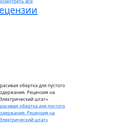
роисходит?
арк Хэмилл, Джейми Ли Кертис, Мэнди
ур покинули дома из-за пожара. Что
роисходит?
осмотреть все
ецензии