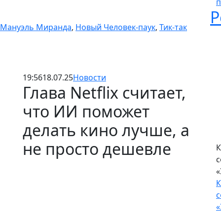
п
М
-Мануэль Миранда
,
Новый Человек-паук
,
Тик-так
М
п
п
Р
19:56
18.07.25
Новости
Глава Netflix считает,
что ИИ поможет
делать кино лучше, а
не просто дешевле