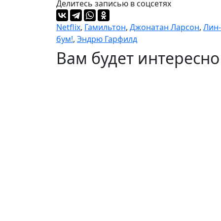
Делитесь записью в соцсетях
Netflix
,
Гамильтон
,
Джонатан Ларсон
,
Лин
бум!
,
Эндрю Гарфилд
Вам будет интересно