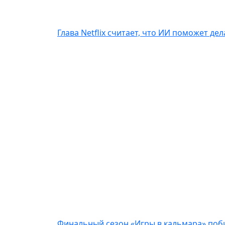
Глава Netflix считает, что ИИ поможет де
Финальный сезон «Игры в кальмара» побил