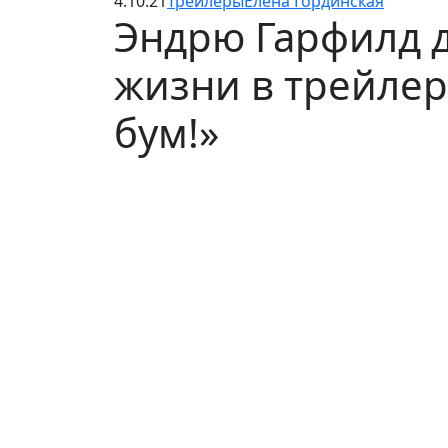
4.10.21
Трейлеры
Елена Гординская
Эндрю Гарфилд д
жизни в трейлер
бум!»