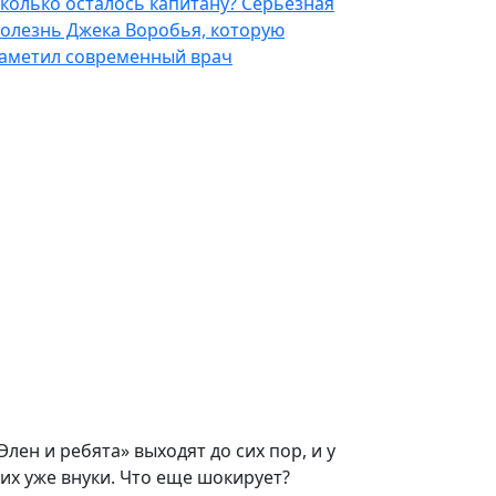
колько осталось капитану? Серьезная
олезнь Джека Воробья, которую
аметил современный врач
Элен и ребята» выходят до сих пор, и у
их уже внуки. Что еще шокирует?