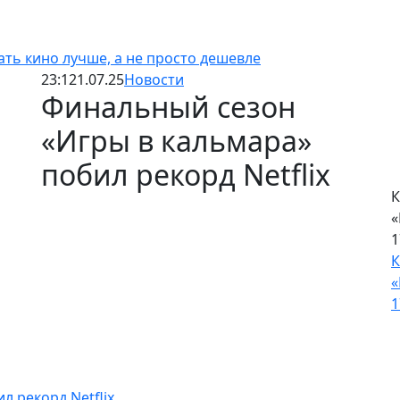
лать кино лучше, а не просто дешевле
К
23:12
1.07.25
Новости
с
Финальный сезон
«
К
«Игры в кальмара»
с
побил рекорд Netflix
«
К
 рекорд Netflix