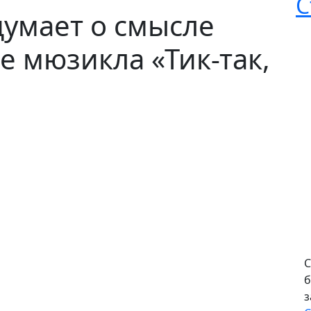
С
умает о смысле
е мюзикла «Тик-так,
С
б
з