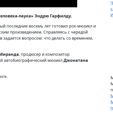
Ч
с
И
Человека-паука» Эндрю Гарфилду.
ый последние восемь лет готовил рок-мюзикл и
ским произведением. Справляясь с чередой
в задается вопросом: что делать со временем,
 Миранда
, продюсер и композитор
ный автобиографический мюзикл
Джонатана
нге.
М
М