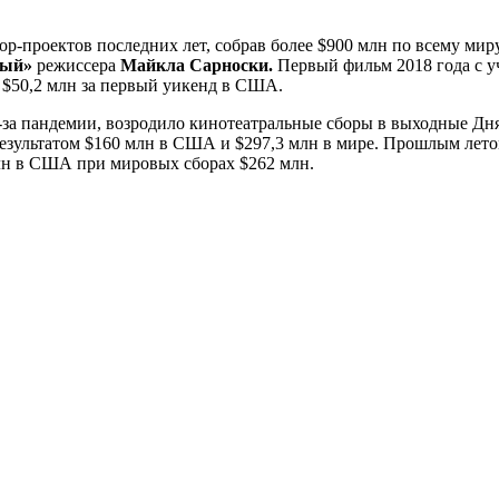
-проектов последних лет, собрав более $900 млн по всему миру
вый»
режиссера
Майкла Сарноски.
Первый фильм 2018 года с у
 $50,2 млн за первый уикенд в США.
-за пандемии, возродило кинотеатральные сборы в выходные Дня 
результатом $160 млн в США и $297,3 млн в мире. Прошлым лет
млн в США при мировых сборах $262 млн.