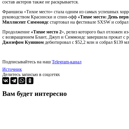
состав актеров также не раскрывается.
Франшиза «Тихое место» стала одним из самых успешных хоррор
руководством Красински и спин-офф
«Тихое место: День пер
Миллисент Симмондс
стартовал на фестивале SXSW и собрал
Продолжение
«Тихое место 2
», релиз которого был отложен из
с возвращением Блант, Джуп и Симмондс завершила прокат с 
Джозефом Куинном
дебютировал с $52,2 млн и собрал $139 
Подписывайтесь на наш
Telegram-канал
Источник
Делитесь записью в соцсетях
Вам будет интересно