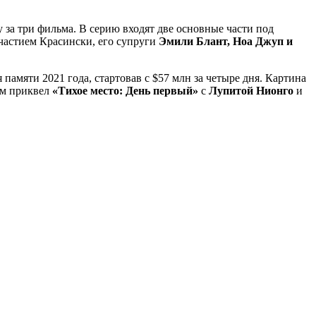
 за три фильма. В серию входят две основные части под
частием Красински, его супруги
Эмили Блант, Ноа Джуп и
памяти 2021 года, стартовав с $57 млн за четыре дня. Картина
ом приквел
«Тихое место: День первый»
с
Лупитой Нионго
и