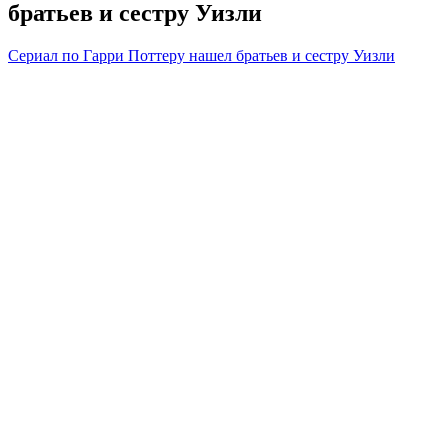
братьев и сестру Уизли
Сериал по Гарри Поттеру нашел братьев и сестру Уизли