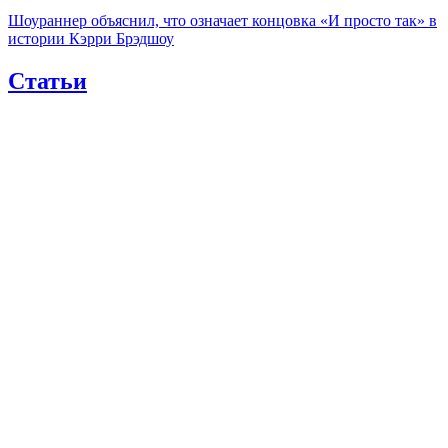
Шоураннер объяснил, что означает концовка «И просто так» в
истории Кэрри Брэдшоу
Статьи