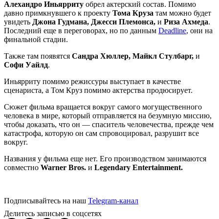
Алехандро Иньярриту
обрел актерский состав. Помимо
давно примкнувшего к проекту
Тома Круза
там можно будет
увидеть
Джона Гудмана, Джесси Племонса,
и
Риза Ахмеда
.
Последний еще в переговорах, но по данным
Deadline
, они на
финальной стадии.
Также там появятся
Сандра Хюллер, Майкл Стулбарг,
и
Софи Уайлд
.
Иньярриту помимо режиссуры выступает в качестве
сценариста, а Том Круз помимо актерства продюсирует.
Сюжет фильма вращается вокруг самого могущественного
человека в мире, который отправляется на безумную миссию,
чтобы доказать, что он — спаситель человечества, прежде чем
катастрофа, которую он сам спровоцировал, разрушит все
вокруг.
Названия у фильма еще нет. Его производством занимаются
совместно
Warner Bros.
и
Legendary Entertainment.
Подписывайтесь на наш
Telegram-канал
Делитесь записью в соцсетях