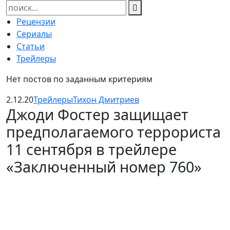
Найти:
Рецензии
Сериалы
Статьи
Трейлеры
Нет постов по заданным критериям
2.12.20
Трейлеры
Тихон Дмитриев
Джоди Фостер защищает
предполагаемого террориста
11 сентября в трейлере
«Заключенный номер 760»