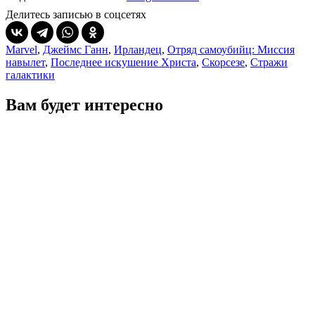
Делитесь записью в соцсетях
Marvel
,
Джеймс Ганн
,
Ирландец
,
Отряд самоубийц: Миссия
навылет
,
Последнее искушение Христа
,
Скорсезе
,
Стражи
галактики
Вам будет интересно