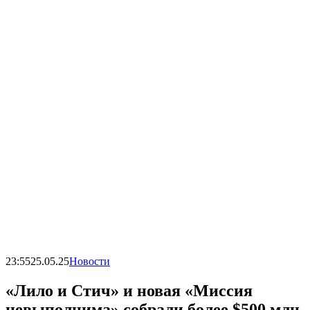
23:55
25.05.25
Новости
«Лило и Стич» и новая «Миссия
невыполнима» собрали более $500 млн