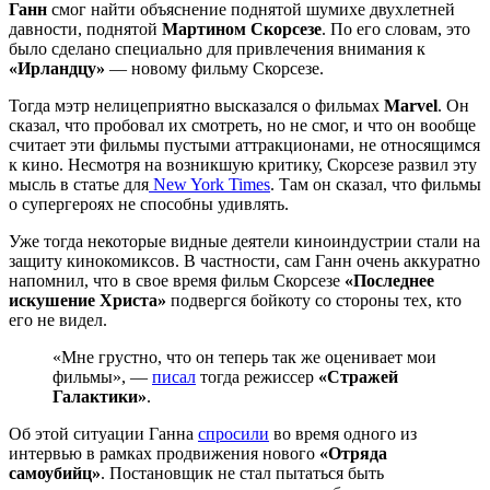
Ганн
смог найти объяснение поднятой шумихе двухлетней
давности, поднятой
Мартином Скорсезе
. По его словам, это
было сделано специально для привлечения внимания к
«Ирландцу»
— новому фильму Скорсезе.
Тогда мэтр нелицеприятно высказался о фильмах
Marvel
. Он
сказал, что пробовал их смотреть, но не смог, и что он вообще
считает эти фильмы пустыми аттракционами, не относящимся
к кино. Несмотря на возникшую критику, Скорсезе развил эту
мысль в статье для
New York Times
. Там он сказал, что фильмы
о супергероях не способны удивлять.
Уже тогда некоторые видные деятели киноиндустрии стали на
защиту кинокомиксов. В частности, сам Ганн очень аккуратно
напомнил, что в свое время фильм Скорсезе
«Последнее
искушение Христа»
подвергся бойкоту со стороны тех, кто
его не видел.
«Мне грустно, что он теперь так же оценивает мои
фильмы», —
писал
тогда режиссер
«Стражей
Галактики»
.
Об этой ситуации Ганна
спросили
во время одного из
интервью в рамках продвижения нового
«Отряда
самоубийц»
. Постановщик не стал пытаться быть