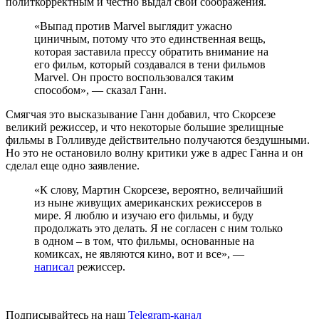
политкорректным и честно выдал свои соображения.
«Выпад против Marvel выглядит ужасно
циничным, потому что это единственная вещь,
которая заставила прессу обратить внимание на
его фильм, который создавался в тени фильмов
Marvel. Он просто воспользовался таким
способом», — сказал Ганн.
Смягчая это высказывание Ганн добавил, что Скорсезе
великий режиссер, и что некоторые большие зрелищные
фильмы в Голливуде действительно получаются бездушными.
Но это не остановило волну критики уже в адрес Ганна и он
сделал еще одно заявление.
«К слову, Мартин Скорсезе, вероятно, величайший
из ныне живущих американских режиссеров в
мире. Я люблю и изучаю его фильмы, и буду
продолжать это делать. Я не согласен с ним только
в одном – в том, что фильмы, основанные на
комиксах, не являются кино, вот и все», —
написал
режиссер.
Подписывайтесь на наш
Telegram-канал