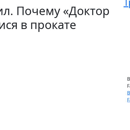
Т
л. Почему «Доктор
ися в прокате
В
F
В