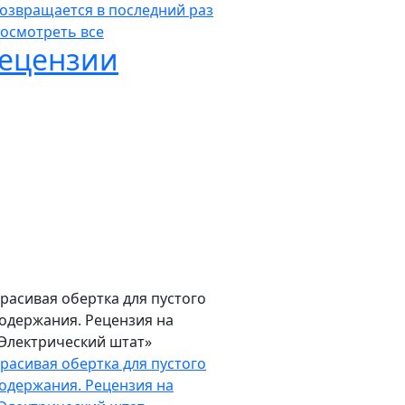
ышел трейлер «Заклятие 4: Последние
бряды» — семейство Уорренов
озвращается в последний раз
ышел трейлер «Заклятие 4: Последние
бряды» — семейство Уорренов
озвращается в последний раз
осмотреть все
ецензии