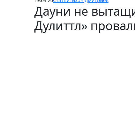
19.04.20
Статьи
Тихон Дмитриев
Дауни не вытащи
Дулиттл» провал