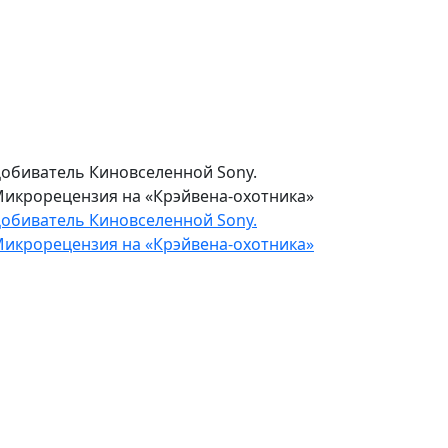
осмический фарс от режиссера
Паразитов». Микрорецензия на «Микки
7»
осмический фарс от режиссера
Паразитов». Микрорецензия на «Микки
7»
обиватель Киновселенной Sony.
икрорецензия на «Крэйвена-охотника»
обиватель Киновселенной Sony.