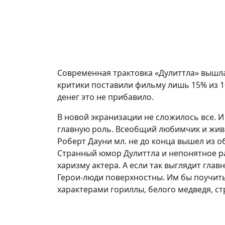
Современная трактовка «Дулиттла» вышла
критики поставили фильму лишь 15% из 1
денег это не прибавило.
В новой экранизации не сложилось все. И
главную роль. Всеобщий любимчик и живая
Роберт Дауни мл. не до конца вышел из о
Странный юмор Дулиттла и непонятное р
харизму актера. А если так выглядит гла
Герои-люди поверхностны. Им бы поучит
характерами гориллы, белого медведя, ст