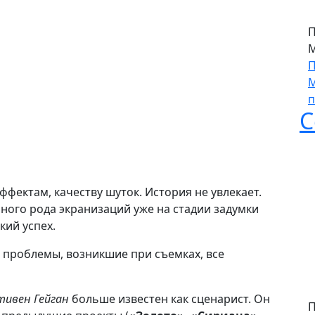
М
П
фектам, качеству шуток. История не увлекает.
М
ного рода экранизаций уже на стадии задумки
П
кий успех.
М
п
 проблемы, возникшие при съемках, все
С
тивен Гейган
больше известен как сценарист. Он