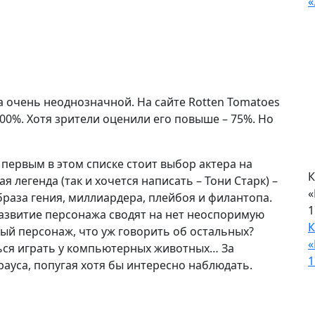
К
с
«
 очень неоднозначной. На сайте Rotten Tomatoes
К
00%. Хотя зрители оценили его повыше – 75%. Но
с
«
 первым в этом списке стоит выбор актера на
 легенда (так и хочется написать – Тони Старк) –
браза гения, миллиардера, плейбоя и филантопа.
азвитие персонажа сводят на нет неоспоримую
вный персонаж, что уж говорить об остальных?
ься играть у компьютерных животных… За
рауса, попугая хотя бы интересно наблюдать.