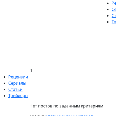
Skip
Р
to
С
content
С
Т
Рецензии
Сериалы
Статьи
Трейлеры
Нет постов по заданным критериям