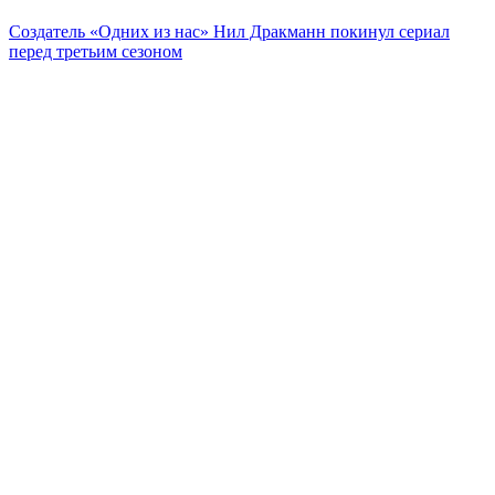
Создатель «Одних из нас» Нил Дракманн покинул сериал
перед третьим сезоном