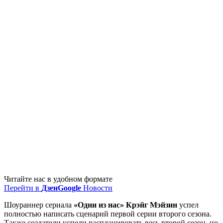
Читайте нас в удобном формате
Перейти в
Дзен
Google
Новости
Шоураннер сериала
«Одни из нас» Крэйг Мэйзин
успел
полностью написать сценарий первой серии второго сезона.
Также создатели успели распланировать весь второй сезон, но