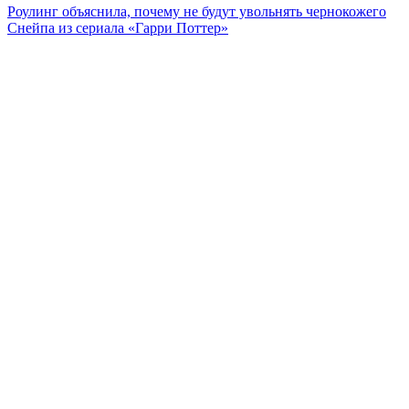
Роулинг объяснила, почему не будут увольнять чернокожего
Снейпа из сериала «Гарри Поттер»