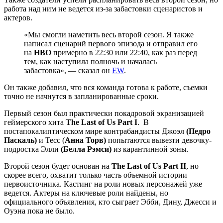
работа над ним не ведется из-за забастовки сценаристов и
актеров.
«Мы смогли наметить весь второй сезон. Я также
написал сценарий первого эпизода и отправил его
на
HBO
примерно в 22:30 или 22:40, как раз перед
тем, как наступила полночь и началась
забастовка», — сказал он
EW
.
Он также добавил, что
вся команда готова к работе, c
ъемки
точно не начнутся в запланированные сроки.
Первый сезон был практически покадровой экранизацией
геймерского хита
The Last of Us Part I
. В
постапокалиптическом мире контрабандисты Джоэл
(Педро
Паскаль)
и Тесс (
Анна Торв)
попытаются вывезти девочку-
подростка Элли
(Белла Рэмси)
из карантинной зоны.
Второй сезон будет основан на
The Last of Us Part II
, но
скорее всего, охватит только часть объемной истории
первоисточника. Кастинг на роли новых персонажей уже
ведется. Актеры на ключевые роли найдены, но
официального объявления, кто сыграет Эбби, Дину, Джесси и
Оуэна пока не было.