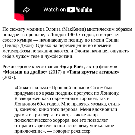
По сюжету модница Элоиза (МакКензи) мистическим образом
попадает в прошлое, в Лондон 1960-х годов, и встречает
своего кумира — начинающую певицу по имени Сэнди
(Тейлор-Джой). Однако на перемещении во времени
метаморфозы не заканчиваются, и Элоиза начинает ощущать
себя в чужом теле и чужой жизни.
Режиссерское кресло занял
Эдгар Райт
, автор фильмов
«Малыш на драйве»
(2017) и
«Типа крутые легавые»
(2007).
«Сюжет фильма «Прошлой ночью в Сохо» был
придуман во время поздних прогулок по Лондону.
Я заворожен как современным городом, так и
Лондоном 60-х годов. Мне нравятся музыка, стиль
и, конечно, кино того периода. Меня вдохновили
драмы и триллеры тех лет, а также жанр
психологического хоррора, все это позволяет
отправить зрителя в по-настоящему уникальное
приключение», — говорит режиссер.