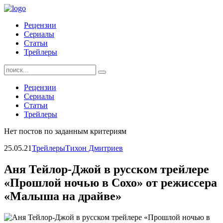
Skip
to
Рецензии
content
Сериалы
Статьи
Трейлеры
Найти:
Рецензии
Сериалы
Статьи
Трейлеры
Нет постов по заданным критериям
25.05.21
Трейлеры
Тихон Дмитриев
Аня Тейлор-Джой в русском трейлере
«Прошлой ночью в Сохо» от режиссера
«Малыша на драйве»