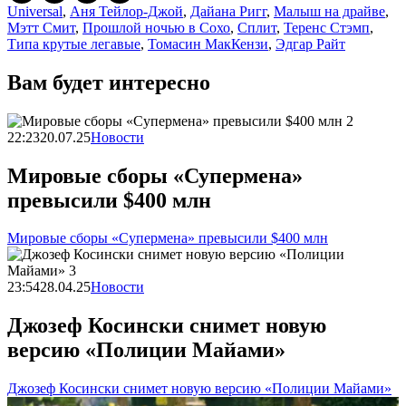
Universal
,
Аня Тейлор-Джой
,
Дайана Ригг
,
Малыш на драйве
,
Мэтт Смит
,
Прошлой ночью в Сохо
,
Сплит
,
Теренс Стэмп
,
Типа крутые легавые
,
Томасин МакКензи
,
Эдгар Райт
Вам будет интересно
22:23
20.07.25
Новости
Мировые сборы «Супермена»
превысили $400 млн
Мировые сборы «Супермена» превысили $400 млн
23:54
28.04.25
Новости
Джозеф Косински снимет новую
версию «Полиции Майами»
Джозеф Косински снимет новую версию «Полиции Майами»