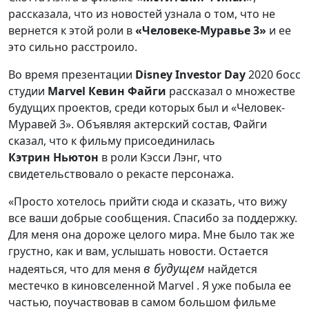
рассказала, что из новостей узнала о том, что не
вернется к этой роли в
«Человеке-Муравье 3»
и ее
это сильно расстроило.
Во время презентации
Disney Investor Day
2020 босс
студии
Marvel
Кевин Файги
рассказал о множестве
будущих проектов, среди которых был и «Человек-
Муравей 3». Объявляя актерский состав, Файги
сказал, что к фильму присоединилась
Кэтрин
Ньютон
в роли Кэсси Лэнг, что
свидетельствовало о рекасте персонажа.
«Просто хотелось прийти сюда и сказать, что вижу
все ваши добрые сообщения. Спасибо за поддержку.
Для меня она дороже целого мира. Мне было так же
грустно, как и вам, услышать новости. Остается
в будущем
надеяться, что для меня
найдется
местечко в киновселенной Marvel . Я уже побыла ее
частью, поучаствовав в самом большом фильме