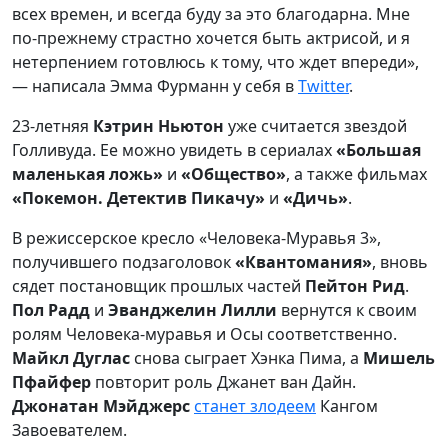
всех времен, и всегда буду за это благодарна. Мне
по-прежнему страстно хочется быть актрисой, и я
нетерпением готовлюсь к тому, что ждет впереди»,
— написала Эмма Фурманн у себя в
Twitter
.
23-летняя
Кэтрин
Ньютон
уже считается звездой
Голливуда. Ее можно увидеть в сериалах
«Большая
маленькая ложь»
и
«Общество»
, а также фильмах
«Покемон. Детектив Пикачу»
и
«Дичь»
.
В режиссерское кресло «Человека-Муравья 3»,
получившего подзаголовок
«Квантомания»
, вновь
сядет постановщик прошлых частей
Пейтон Рид
.
Пол Радд
и
Эванджелин Лилли
вернутся к своим
ролям Человека-муравья и Осы соответственно.
Майкл
Дуглас
снова сыграет Хэнка Пима, а
Мишель
Пфайфер
повторит роль Джанет ван Дайн.
Джонатан Мэйджерс
станет злодеем
Кангом
Завоевателем.