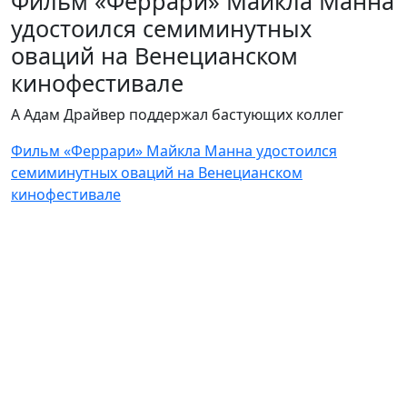
Фильм «Феррари» Майкла Манна
удостоился семиминутных
оваций на Венецианском
кинофестивале
А Адам Драйвер поддержал бастующих коллег
Фильм «Феррари» Майкла Манна удостоился
семиминутных оваций на Венецианском
кинофестивале