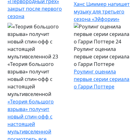
«Первородный грех»
Ханс Циммер напишет
закрыт после первого
музыку для третьего
сезона
сезона «Эйфории»
Роулинг оценила
первые серии сериала
«Теория большого
о Гарри Поттере
взрыва» получит
Роулинг оценила
новый спин-офф с
первые серии сериала
настоящей
о Гарри Поттере
мультивселенной
«Теория большого
взрыва» получит
новый спин-офф с
настоящей
мультивселенной
посмотреть все