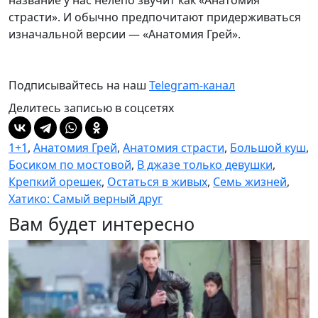
страсти». И обычно предпочитают придерживаться
изначальной версии — «Анатомия Грей».
Подписывайтесь на наш
Telegram-канал
Делитесь записью в соцсетях
1+1
,
Анатомия Грей
,
Анатомия страсти
,
Большой куш
,
Босиком по мостовой
,
В джазе только девушки
,
Крепкий орешек
,
Остаться в живых
,
Семь жизней
,
Хатико: Самый верный друг
Вам будет интересно