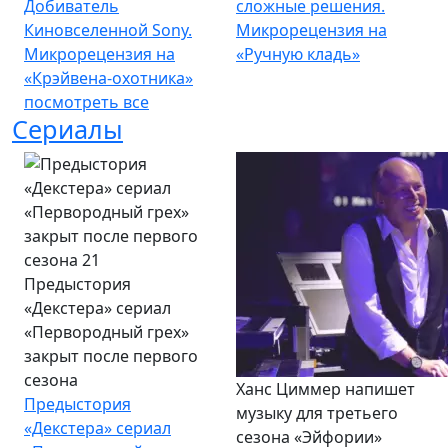
Добиватель
сложные решения.
Киновселенной Sony.
Микрорецензия на
Микрорецензия на
«Ручную кладь»
«Крэйвена-охотника»
посмотреть все
Сериалы
Предыстория
«Декстера» сериал
«Первородный грех»
закрыт после первого
сезона
Ханс Циммер напишет
Предыстория
музыку для третьего
«Декстера» сериал
сезона «Эйфории»