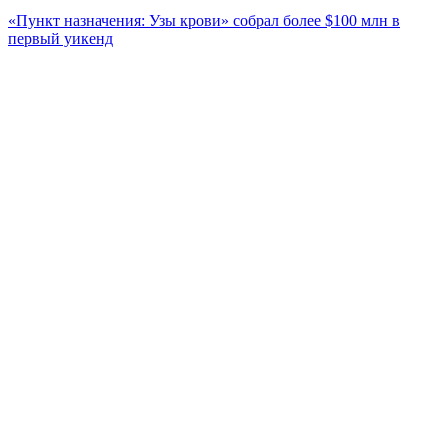
«Пункт назначения: Узы крови» собрал более $100 млн в
первый уикенд