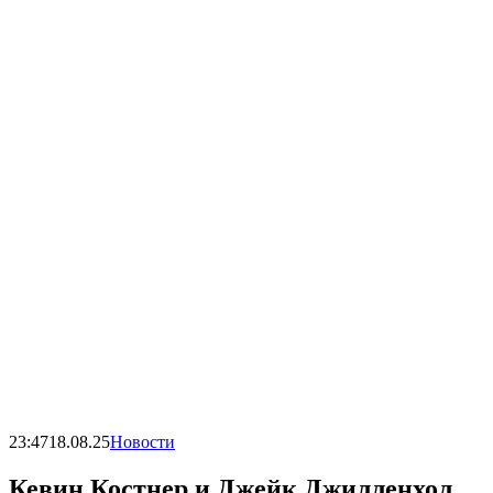
23:47
18.08.25
Новости
Кевин Костнер и Джейк Джилленхол