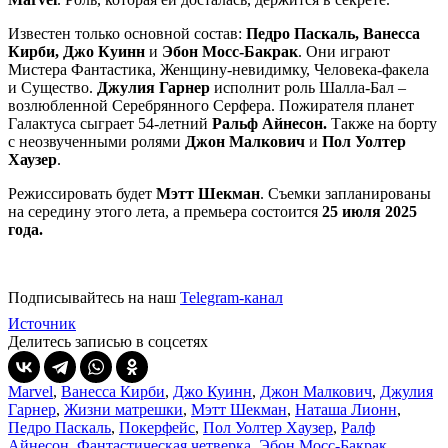
Известен только основной состав:
Педро Паскаль, Ванесса
Кирби, Джо Куинн
и
Эбон Мосс-Бакрак
. Они играют
Мистера Фантастика, Женщину-невидимку, Человека-факела
и Существо.
Джулия Гарнер
исполнит роль Шалла-Бал –
возлюбленной Серебрянного Серфера. Пожирателя планет
Галактуса сыграет 54-летний
Ральф Айнесон.
Также на борту
с неозвученными ролями
Джон Малкович
и
Пол Уолтер
Хаузер
.
Режиссировать будет
Мэтт Шекман
. Съемки запланированы
на середину этого лета, а премьера состоится
25 июля 2025
года.
Подписывайтесь на наш
Telegram-канал
Источник
Делитесь записью в соцсетях
Marvel
,
Ванесса Кирби
,
Джо Куинн
,
Джон Малкович
,
Джулия
Гарнер
,
Жизни матрешки
,
Мэтт Шекман
,
Наташа Лионн
,
Педро Паскаль
,
Покерфейс
,
Пол Уолтер Хаузер
,
Ралф
Айнесон
,
Фантастическая четверка
,
Эбон Мосс-Бакрак