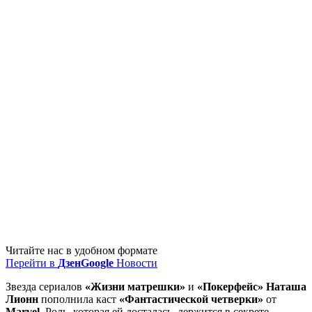
Читайте нас в удобном формате
Перейти в
Дзен
Google
Новости
Звезда сериалов
«Жизни матрешки»
и
«Покерфейс»
Наташа
Лионн
пополнила каст
«Фантастической четверки»
от
Marvel
. Роль, которая ей досталась, держится в секрете.