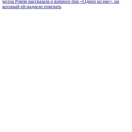
Белла Рэмзи рассказала о вопросе про «Одних из нас», на
который ей надоело отвечать